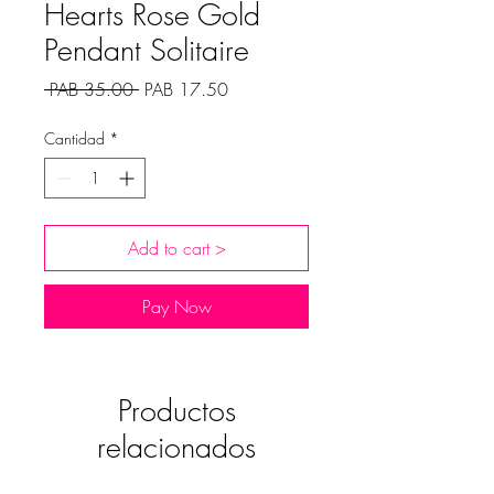
Hearts Rose Gold
Pendant Solitaire
Precio
Precio
 PAB 35.00 
PAB 17.50
de
oferta
Cantidad
*
Add to cart >
Pay Now
Productos
relacionados