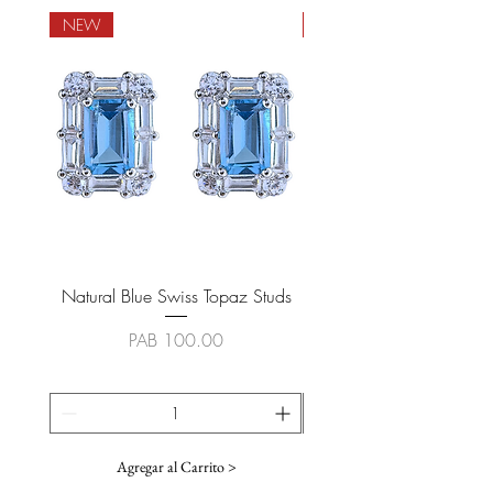
NEW
NEW
Natural Blue Swiss Topaz Studs
Natural Blue Sapphire
Precio
PAB 100.00
Agregar al Carrito >