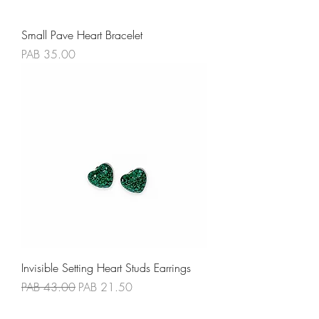
Small Pave Heart Bracelet
Precio
PAB 35.00
Invisible Setting Heart Studs Earrings
Precio
Precio de oferta
PAB 43.00
PAB 21.50