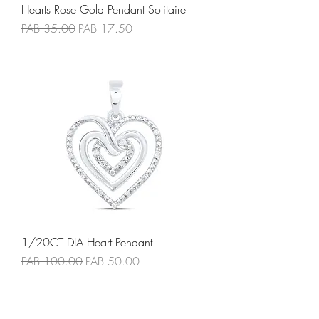
Hearts Rose Gold Pendant Solitaire
Precio
Precio de oferta
PAB 35.00
PAB 17.50
1/20CT DIA Heart Pendant
Precio
Precio de oferta
PAB 100.00
PAB 50.00