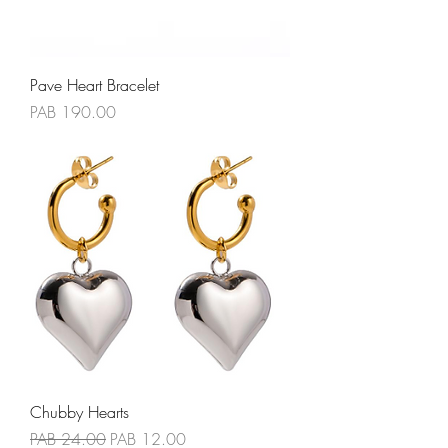
Pave Heart Bracelet
Precio
PAB 190.00
Chubby Hearts
Precio
Precio de oferta
PAB 24.00
PAB 12.00