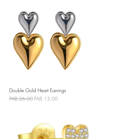
Double Gold Heart Earrings
Precio
Precio de oferta
PAB 26.00
PAB 13.00